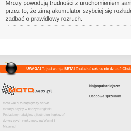
Mrozy powodują trudności z uruchomieniem sa
przez to, że zimą akumulator szybciej się rozła
zadbać o prawidłowy rozruch.
UWAGA!
To jest wersja
BETA!
Znalazłeś coś, co nie działa? Chc
Najpopularniejsze:
Osobowe sprzedam
moto.wm.pl to największy serwis
motoryzacyjny w naszym regionie.
Posiadamy największą ilość ofert i ogłoszeń
dotyczących rynku moto na Warmii i
Mazurach