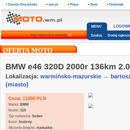
Gazeta Olsztyńska
wm.pl
Praca
Dom
Drobniak
LOGOWA
MENU
Ilość ogłoszeń w serwisie:
31
Szukaj
Dodaj ogłosz
OFERTA MOTO
BMW e46 320D 2000r 136km 2.0
Lokalizacja:
warmińsko-mazurskie
→
bartos
(miasto)
Cena: 11000 PLN
Marka:
BMW
Model:
320
Typ nadwozia:
Sedan
Kolor:
Srebrny
Skrzynia biegów:
manualna