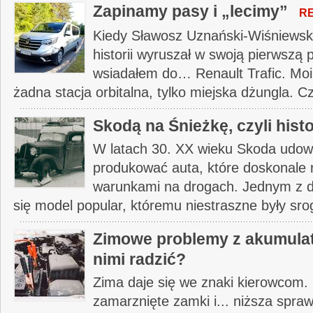
Zapinamy pasy i „lecimy”
R
Kiedy Sławosz Uznański-Wiśniewski
historii wyruszał w swoją pierwszą 
wsiadałem do… Renault Trafic. Moi
żadna stacja orbitalna, tylko miejska dżungla. C
Skodą na Śnieżkę, czyli hist
W latach 30. XX wieku Skoda udowod
produkować auta, które doskonale 
warunkami na drogach. Jednym z 
się model popular, któremu niestraszne były sro
Zimowe problemy z akumulato
nimi radzić?
Zima daje się we znaki kierowcom. Ś
zamarznięte zamki i... niższa spra