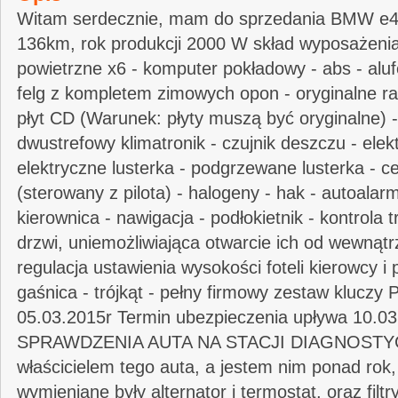
Witam serdecznie, mam do sprzedania BMW e46
136km, rok produkcji 2000 W skład wyposażenia
powietrzne x6 - komputer pokładowy - abs - aluf
felg z kompletem zimowych opon - oryginalne ra
płyt CD (Warunek: płyty muszą być oryginalne) 
dwustrefowy klimatronik - czujnik deszczu - elek
elektryczne lusterka - podgrzewane lusterka - c
(sterowany z pilota) - halogeny - hak - autoalarm
kierownica - nawigacja - podłokietnik - kontrola t
drzwi, uniemożliwiająca otwarcie ich od wewnątrz
regulacja ustawienia wysokości foteli kierowcy i
gaśnica - trójkąt - pełny firmowy zestaw kluczy
05.03.2015r Termin ubezpieczenia upływa 10
SPRAWDZENIA AUTA NA STACJI DIAGNOSTYC
właścicielem tego auta, a jestem nim ponad rok
wymieniane były alternator i termostat, oraz filtr