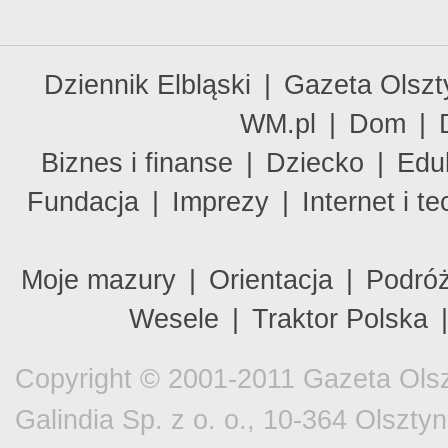
Dziennik Elbląski
|
Gazeta Olszt
WM.pl
|
Dom
|
Biznes i finanse
|
Dziecko
|
Edu
Fundacja
|
Imprezy
|
Internet i t
Moje mazury
|
Orientacja
|
Podró
Wesele
|
Traktor Polska
Copyright © 2001-2011 Gazeta Olsz
Galindia Sp. z o. o., 10-364 Olsztyn